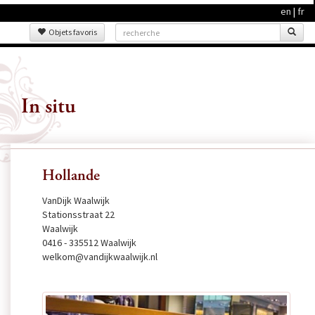
en
|
fr
Objets favoris
In situ
Hollande
VanDijk Waalwijk
Stationsstraat 22
Waalwijk
0416 - 335512 Waalwijk
welkom@vandijkwaalwijk.nl