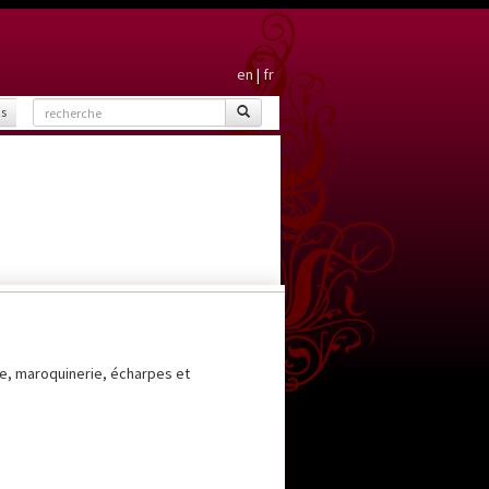
en
|
fr
is
de, maroquinerie, écharpes et