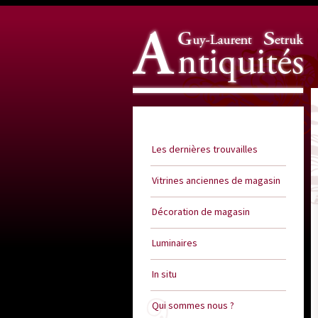
Guy Laurent Setruk Antiquités
Les dernières trouvailles
Vitrines anciennes de magasin
Décoration de magasin
Luminaires
In situ
Qui sommes nous ?