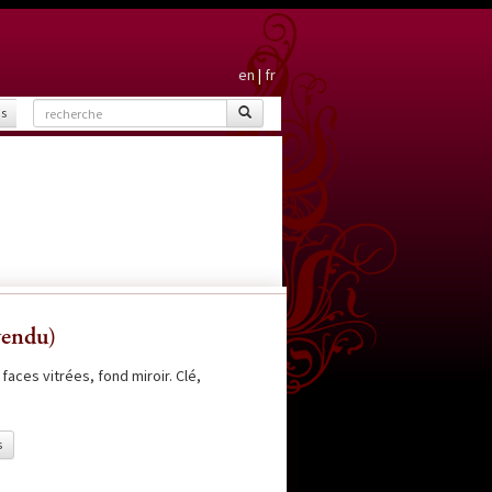
en
|
fr
is
vendu)
faces vitrées, fond miroir. Clé,
s