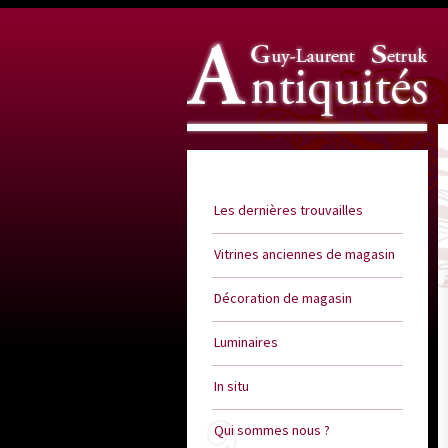
Guy Laurent Setruk Antiquités
Les dernières trouvailles
Vitrines anciennes de magasin
Décoration de magasin
Luminaires
In situ
Qui sommes nous ?