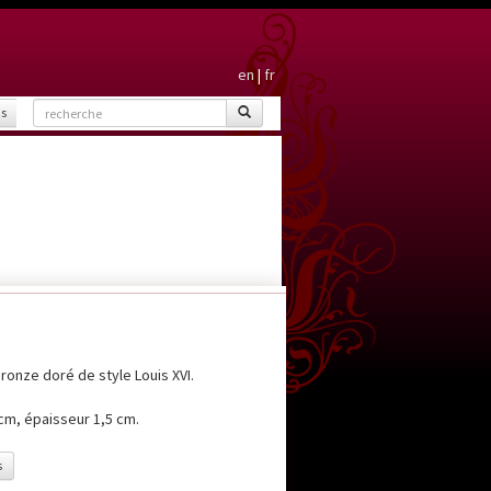
en
|
fr
is
onze doré de style Louis XVI.
cm, épaisseur 1,5 cm.
s