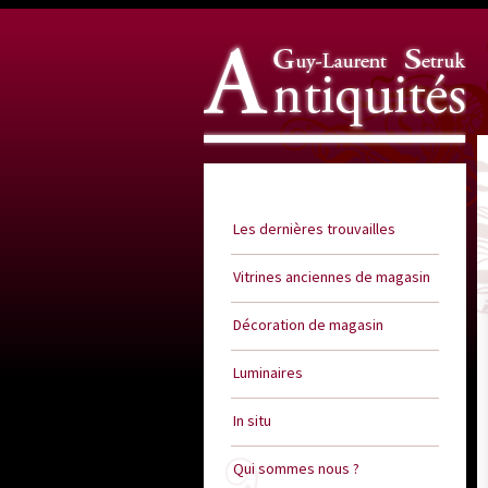
Guy Laurent Setruk Antiquités
Les dernières trouvailles
Vitrines anciennes de magasin
Décoration de magasin
Luminaires
In situ
Qui sommes nous ?