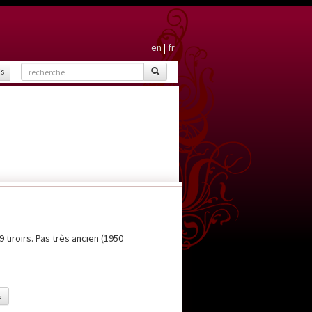
en
|
fr
is
 tiroirs. Pas très ancien (1950
s