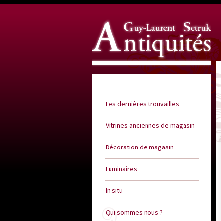
Guy Laurent Setruk Antiquités
Les dernières trouvailles
Vitrines anciennes de magasin
Décoration de magasin
Luminaires
In situ
Qui sommes nous ?