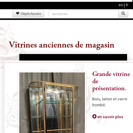
en
|
fr
Objets favoris
Vitrines anciennes de magasin
Grande vitrine
de
présentation.
Bois, laiton et verre
bombé.
en savoir plus